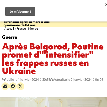
16:32
21:08
SAINT-PIERRE
Un homme de 23
MONDE
Arabie saoudit
ans mis en examen et placé en
et Turquie scellent un p
détention après la mort d'une
défense en pleine guerr
gramoune de 84 ans
Orient
Accueil
France - Monde
Guerre
Après Belgorod, Poutine
promet d'"intensifier"
les frappes russes en
Ukraine
Publié le 1 janvier 2024 à 20:58
Actualisé le 2 janvier 2024 à 06:08