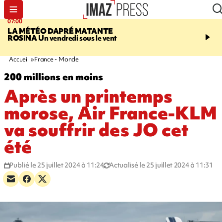
07:00
07:58
LA MÉTÉO DAPRÉ MATANTE
SAINT-DENIS
La réouv
ROSINA
Un vendredi sous le vent
téléphérique Papang fi
annulée à cause d'un p
technique
Accueil
France - Monde
200 millions en moins
Après un printemps
morose, Air France-KLM
va souffrir des JO cet
été
Publié le 25 juillet 2024 à 11:24
Actualisé le 25 juillet 2024 à 11:31