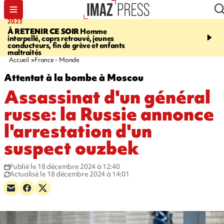
20:23
06:04
À RETENIR CE SOIR
Homme
EMPLOIS
Difficultés d
interpellé, coprs retrouvé, jeunes
à La Réunion - des agric
conducteurs, fin de grève et enfants
envisagent de mettre des
maltraités
étrangers dans les cha
Accueil
France - Monde
Attentat à la bombe à Moscou
Assassinat d'un général
russe: la Russie annonce
l'arrestation d'un
suspect ouzbek
Publié le 18 décembre 2024 à 12:40
Actualisé le 18 décembre 2024 à 14:01