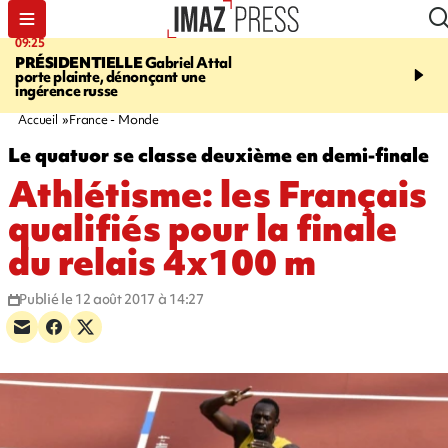
09:25
11:43
PRÉSIDENTIELLE
Gabriel Attal
INFOROUTE
À Saint-D
porte plainte, dénonçant une
accident après le virage 
ingérence russe
Jamaïque provoque 9 
d'embouteillages
Accueil
France - Monde
Le quatuor se classe deuxième en demi-finale
Athlétisme: les Français
qualifiés pour la finale
du relais 4x100 m
Publié le 12 août 2017 à 14:27