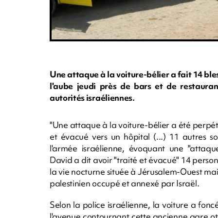
Une attaque à la voiture-bélier a fait 14 ble
l'aube jeudi près de bars et de restauran
autorités israéliennes.
"Une attaque à la voiture-bélier a été perpé
et évacué vers un hôpital (...) 11 autres s
l'armée israélienne, évoquant une "attaque
David a dit avoir "traité et évacué" 14 personn
la vie nocturne située à Jérusalem-Ouest mais à
palestinien occupé et annexé par Israël.
Selon la police israélienne, la voiture a fo
l'avenue contournant cette ancienne gare ott