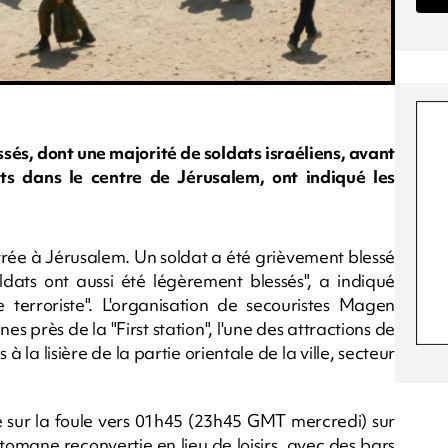
ssés, dont une majorité de soldats israéliens, avant
ts dans le centre de Jérusalem, ont indiqué les
trée à Jérusalem. Un soldat a été grièvement blessé
oldats ont aussi été légèrement blessés", a indiqué
 terroriste". L'organisation de secouristes Magen
es près de la "First station", l'une des attractions de
 la lisière de la partie orientale de la ville, secteur
ncé sur la foule vers 01h45 (23h45 GMT mercredi) sur
omane reconvertie en lieu de loisirs, avec des bars