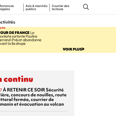
Annonces
Avis & marchés
Courrier des
légales
publics
lecteurs
ectivités
5:45
TOUR DE FRANCE
La
auréate sortante Pauline
errand-Prévot abandonne
vant la 8e étape
VOIR PLUS
 continu
À RETENIR CE SOIR
Sécurité
7
ière, concours de nouilles, route
ittoral fermée, courrier de
manin et évacuation au volcan