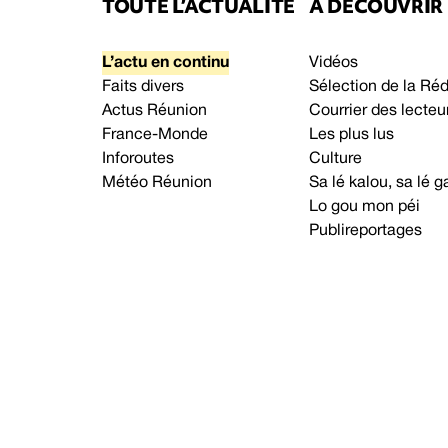
TOUTE L’ACTUALITÉ
À DÉCOUVRIR
L’actu en continu
Vidéos
Faits divers
Sélection de la Ré
Actus Réunion
Courrier des lecteu
France-Monde
Les plus lus
Inforoutes
Culture
Météo Réunion
Sa lé kalou, sa lé
Lo gou mon péi
Publireportages