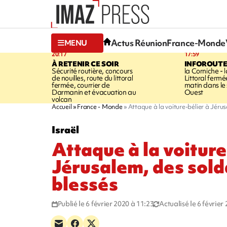
Actus Réunion
France-Monde
MENU
20:17
17:59
À RETENIR CE SOIR
INFOROUT
Sécurité routière, concours
la Corniche - 
de nouilles, route du littoral
Littoral ferm
fermée, courrier de
matin dans le
Darmanin et évacuation au
Ouest
volcan
Accueil
France - Monde
Attaque à la voiture-bélier à Jérus
Israël
Attaque à la voiture
Jérusalem, des sold
blessés
Publié le 6 février 2020 à 11:23
Actualisé le 6 février