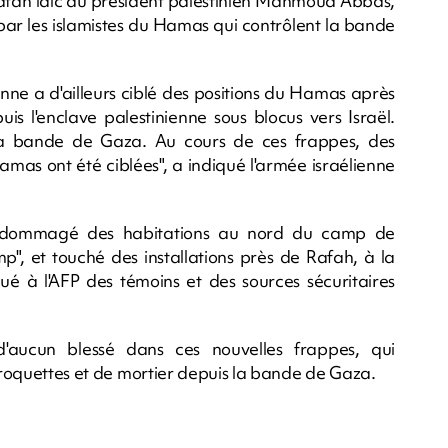
e Fatah laïc du président palestinien Mahmoud Abbas,
ar les islamistes du Hamas qui contrôlent la bande
ienne a d'ailleurs ciblé des positions du Hamas après
is l'enclave palestinienne sous blocus vers Israël.
la bande de Gaza. Au cours de ces frappes, des
Hamas ont été ciblées", a indiqué l'armée israélienne
 endommagé des habitations au nord du camp de
p", et touché des installations près de Rafah, à la
é à l'AFP des témoins et des sources sécuritaires
d'aucun blessé dans ces nouvelles frappes, qui
e roquettes et de mortier depuis la bande de Gaza.