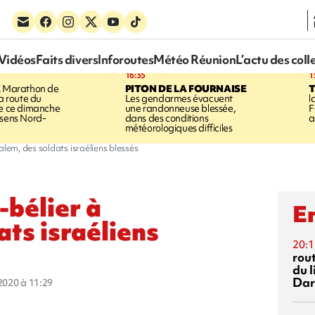
Vidéos
Faits divers
Inforoutes
Météo Réunion
L’actu des coll
16:35
1
E
Marathon de
PITON DE LA FOURNAISE
la route du
Les gendarmes évacuent
l
ée ce dimanche
une randonneuse blessée,
F
 sens Nord-
dans des conditions
a
météorologiques difficiles
alem, des soldats israéliens blessés
-bélier à
En
ats israéliens
20:1
rout
du l
Dar
 2020 à 11:29