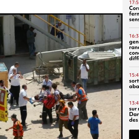
17:5
Corn
fer
sen
16:3
gen
ran
con
diff
15:4
sor
aba
13:4
sur 
Dar
des