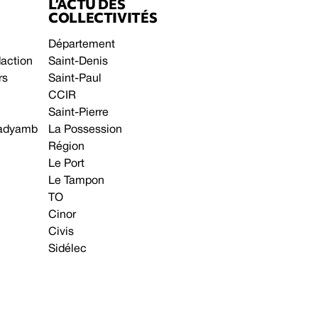
L’ACTU DES
COLLECTIVITÉS
Département
daction
Saint-Denis
rs
Saint-Paul
CCIR
Saint-Pierre
 gadyamb
La Possession
Région
Le Port
Le Tampon
TO
Cinor
Civis
Sidélec