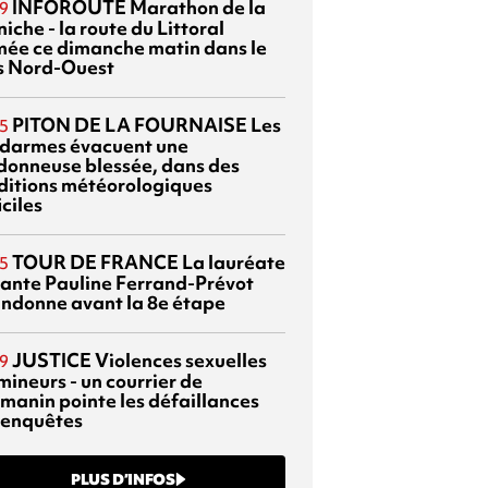
INFOROUTE
Marathon de la
9
iche - la route du Littoral
mée ce dimanche matin dans le
s Nord-Ouest
PITON DE LA FOURNAISE
Les
5
darmes évacuent une
donneuse blessée, dans des
ditions météorologiques
iciles
TOUR DE FRANCE
La lauréate
5
tante Pauline Ferrand-Prévot
ndonne avant la 8e étape
JUSTICE
Violences sexuelles
9
mineurs - un courrier de
manin pointe les défaillances
 enquêtes
PLUS D’INFOS