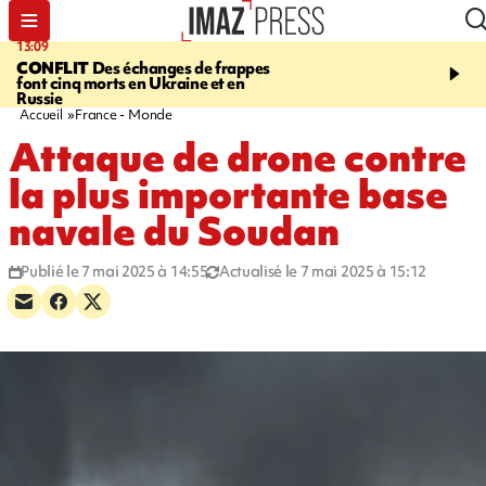
13:09
17:14
CONFLIT
Des échanges de frappes
ESCALADE
Quatre méd
font cinq morts en Ukraine et en
européennes pour les je
Russie
grimpeurs réunionnais 
Accueil
France - Monde
Attaque de drone contre
la plus importante base
navale du Soudan
Publié le 7 mai 2025 à 14:55
Actualisé le 7 mai 2025 à 15:12