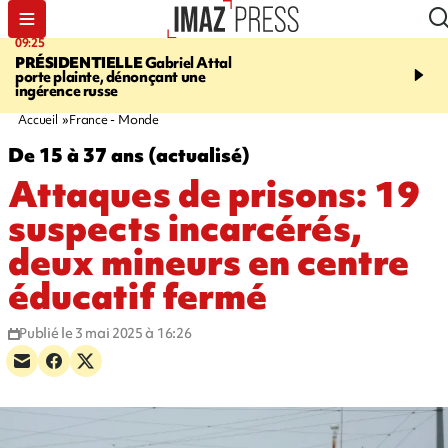
09:25
11:43
PRÉSIDENTIELLE
Gabriel Attal
INFOROUTE
À Saint-D
porte plainte, dénonçant une
accident après le virage 
ingérence russe
Jamaïque provoque 9 
d'embouteillages
Accueil
France - Monde
De 15 à 37 ans (actualisé)
Attaques de prisons: 19
suspects incarcérés,
deux mineurs en centre
éducatif fermé
Publié le 3 mai 2025 à 16:26