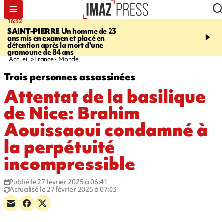
16:32
21:08
SAINT-PIERRE
Un homme de 23
MONDE
Arabie saoudit
ans mis en examen et placé en
et Turquie scellent un p
détention après la mort d'une
défense en pleine guerr
gramoune de 84 ans
Orient
Accueil
France - Monde
Trois personnes assassinées
Attentat de la basilique
de Nice: Brahim
Aouissaoui condamné à
la perpétuité
incompressible
Publié le 27 février 2025 à 06:41
Actualisé le 27 février 2025 à 07:03