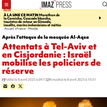
06:58
09:14
À LA UNE CE MATIN
Marathon de
GIRONDE
Retour timid
la Corniche, Cascade blanche,
touristes au Porge, enco
touristes de retour en Gironde,
par le mégafeu
insolite, marins indonésiens et météo
Accueil
France - Monde
Après l'attaque de la mosquée Al-Aqsa
Attentats à Tel-Aviv et
en Cisjordanie : Israël
mobilise les policiers de
réserve
Publié le 8 avril 2023 à 09:17
Actualisé le 8 avril 2023 à 10:31