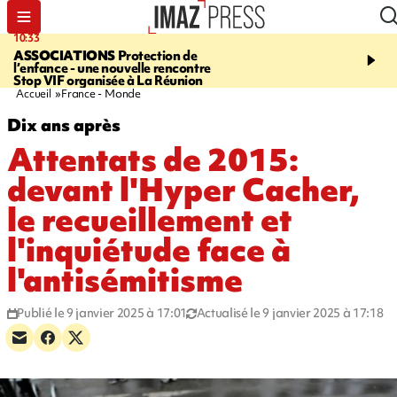
10:33
15:03
ASSOCIATIONS
Protection de
CANADA
Vaste feu de 
l’enfance - une nouvelle rencontre
l'ouest du pays, 20.000 
Stop VIF organisée à La Réunion
l'état d'urgence déclaré
Accueil
France - Monde
Dix ans après
Attentats de 2015:
devant l'Hyper Cacher,
le recueillement et
l'inquiétude face à
l'antisémitisme
Publié le 9 janvier 2025 à 17:01
Actualisé le 9 janvier 2025 à 17:18