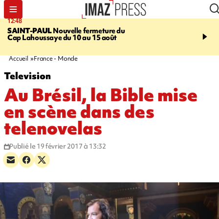
12:48
14:23
SAINT-PAUL
Nouvelle fermeture du
AFRIQUE DU SUD
Aprè
Cap Lahoussaye du 10 au 15 août
massif de migrants, la p
main-d'œuvre dans la na
ciel
Accueil
France - Monde
Television
Au Brésil, la Bible mise
en scène dans des
telenovelas
Publié le 19 février 2017 à 13:32