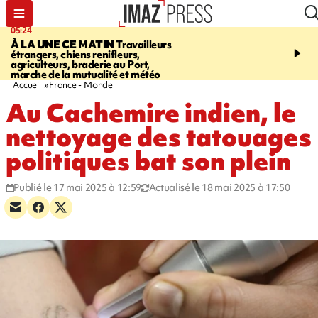
05:24
07:05
À LA UNE CE MATIN
Travailleurs
ETANG-SALÉ
Des chien
étrangers, chiens renifleurs,
mobilisés pour traquer le
agriculteurs, braderie au Port,
d'eau potable. Les vidéo
marche de la mutualité et météo
retrouver sur notre site
Accueil
France - Monde
Au Cachemire indien, le
nettoyage des tatouages
politiques bat son plein
Publié le 17 mai 2025 à 12:59
Actualisé le 18 mai 2025 à 17:50