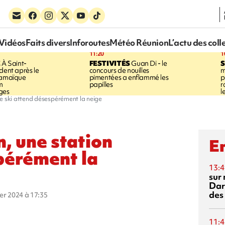
Vidéos
Faits divers
Inforoutes
Météo Réunion
L’actu des coll
11:20
1
E
À Saint-
FESTIVITÉS
Guan Di - le
S
dent après le
concours de nouilles
m
Jamaïque
pimentées a enflammé les
p
m
papilles
r
ges
l
de ski attend désespérément la neige
, une station
En
pérément la
13:4
sur 
Dar
des
ier 2024 à 17:35
11:4