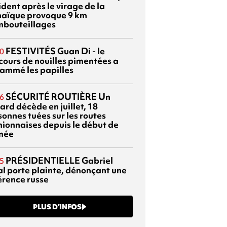
dent après le virage de la
aïque provoque 9 km
mbouteillages
FESTIVITÉS
Guan Di - le
0
cours de nouilles pimentées a
lammé les papilles
SÉCURITÉ ROUTIÈRE
Un
6
ard décède en juillet, 18
sonnes tuées sur les routes
nionnaises depuis le début de
nnée
PRÉSIDENTIELLE
Gabriel
5
al porte plainte, dénonçant une
érence russe
PLUS D’INFOS