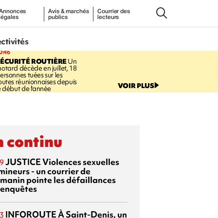
Annonces
Avis & marchés
Courrier des
légales
publics
lecteurs
ectivités
0:46
ÉCURITÉ ROUTIÈRE
Un
otard décède en juillet, 18
ersonnes tuées sur les
outes réunionnaises depuis
VOIR PLUS
e début de l'année
 continu
JUSTICE
Violences sexuelles
9
mineurs - un courrier de
manin pointe les défaillances
 enquêtes
INFOROUTE
À Saint-Denis, un
3