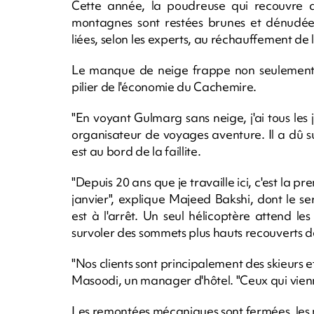
Cette année, la poudreuse qui recouvre d'
montagnes sont restées brunes et dénudées
liées, selon les experts, au réchauffement de 
Le manque de neige frappe non seulement le 
pilier de l'économie du Cachemire.
"En voyant Gulmarg sans neige, j'ai tous les
organisateur de voyages aventure. Il a dû 
est au bord de la faillite.
"Depuis 20 ans que je travaille ici, c'est la 
janvier", explique Majeed Bakshi, dont le serv
est à l'arrêt. Un seul hélicoptère attend l
survoler des sommets plus hauts recouverts d
"Nos clients sont principalement des skieurs e
Masoodi, un manager d'hôtel. "Ceux qui vien
Les remontées mécaniques sont fermées, les m