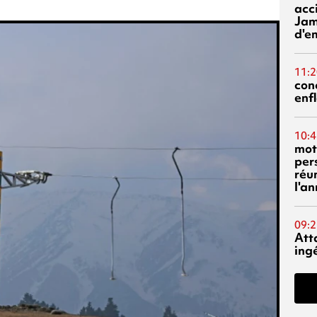
acci
Jam
d'e
11:2
con
enf
10:4
mot
per
réu
l'a
09:2
Att
ing