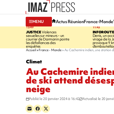
Actus Réunion
France-Monde
MENU
13:49
11:43
JUSTICE
Violences
INFOROUT
sexuelles sur mineurs - un
Denis, un acci
courrier de Darmanin pointe
virage de la 
les défaillances des
provoque 9 k
enquêtes
d'embouteilla
Accueil
France - Monde
Au Cachemire indien, une station 
Climat
Au Cachemire indien
de ski attend déses
neige
Publié le 20 janvier 2024 à 16:42
Actualisé le 20 janv