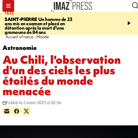
16:32
21:08
SAINT-PIERRE
Un homme de 23
MONDE
Arabie saoudit
ans mis en examen et placé en
et Turquie scellent un p
détention après la mort d'une
défense en pleine guerr
gramoune de 84 ans
Orient
Accueil
France - Monde
Astronomie
Au Chili, l'observation
d'un des ciels les plus
étoilés du monde
menacée
Publié le 2 mars 2025 à 02:56