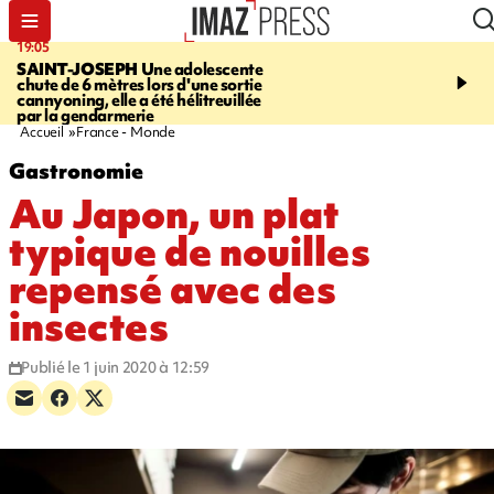
19:05
20:44
SAINT-JOSEPH
Une adolescente
À RETENIR CE SOIR
G
chute de 6 mètres lors d'une sortie
rouée de coups, cycliste,
cannyoning, elle a été hélitreuillée
personne disparue et c
par la gendarmerie
para-natation
Accueil
France - Monde
Gastronomie
Au Japon, un plat
typique de nouilles
repensé avec des
insectes
Publié le 1 juin 2020 à 12:59