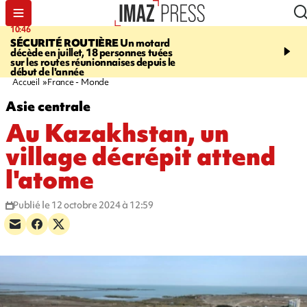
10:46
13:49
SÉCURITÉ ROUTIÈRE
Un motard
JUSTICE
Violences sexu
décède en juillet, 18 personnes tuées
mineurs - un courrier d
sur les routes réunionnaises depuis le
pointe les défaillances 
début de l'année
Accueil
France - Monde
Asie centrale
Au Kazakhstan, un
village décrépit attend
l'atome
Publié le 12 octobre 2024 à 12:59