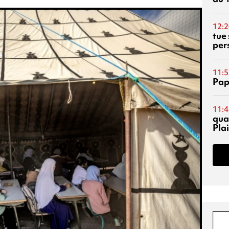
12:2
tue
per
11:5
Pap
11:4
qual
Pla