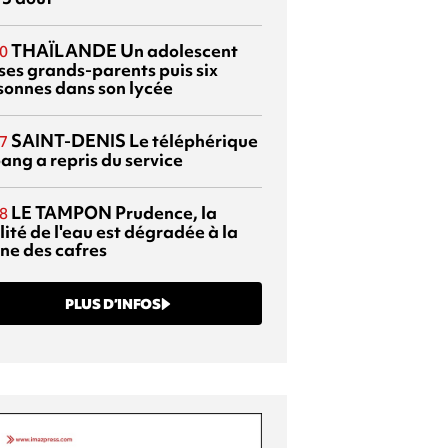
THAÏLANDE
Un adolescent
0
 ses grands-parents puis six
sonnes dans son lycée
SAINT-DENIS
Le téléphérique
7
ang a repris du service
LE TAMPON
Prudence, la
8
ité de l'eau est dégradée à la
ine des cafres
PLUS D’INFOS