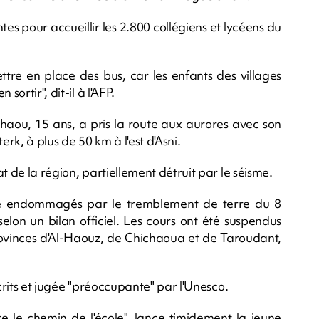
tes pour accueillir les 2.800 collégiens et lycéens du
ttre en place des bus, car les enfants des villages
ortir", dit-il à l'AFP.
ou, 15 ans, a pris la route aux aurores avec son
erk, à plus de 50 km à l'est d'Asni.
t de la région, partiellement détruit par le séisme.
été endommagés par le tremblement de terre du 8
elon un bilan officiel. Les cours ont été suspendus
inces d'Al-Haouz, de Chichaoua et de Taroudant,
scrits et jugée "préoccupante" par l'Unesco.
re le chemin de l'école", lance timidement la jeune