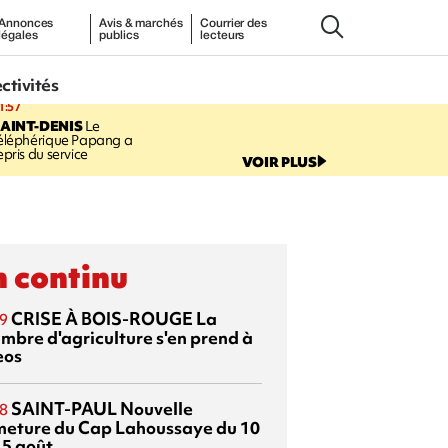
Annonces
Avis & marchés
Courrier des
légales
publics
lecteurs
ectivités
1:57
AINT-DENIS
Le
éléphérique Papang a
epris du service
VOIR PLUS
 continu
CRISE À BOIS-ROUGE
La
9
mbre d'agriculture s'en prend à
eos
SAINT-PAUL
Nouvelle
8
meture du Cap Lahoussaye du 10
15 août