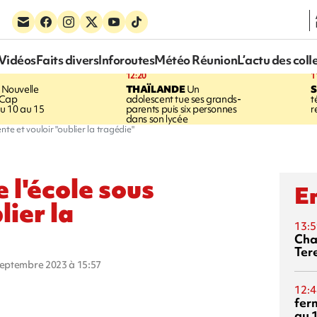
Vidéos
Faits divers
Inforoutes
Météo Réunion
L’actu des coll
12:20
1
Nouvelle
THAÏLANDE
Un
S
 Cap
adolescent tue ses grands-
t
u 10 au 15
parents puis six personnes
r
dans son lycée
te et vouloir "oublier la tragédie"
 l'école sous
En
lier la
13:5
Cha
Ter
 septembre 2023 à 15:57
12:4
fer
au 