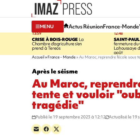
Actus Réunion
France-Monde
MENU
13:59
12:48
CRISE À BOIS-ROUGE
La
SAINT-PAUL
Chambre d'agriculture s'en
fermeture du
prend à Tereos
Lahoussaye d
août
Accueil
France - Monde
Au Maroc, reprendre l'école sous ten
Après le séisme
Au Maroc, reprendre
tente et vouloir "oub
tragédie"
Publié le 19 septembre 2023 à 12:12
Actualisé le 19