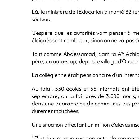
Là, le ministère de l'Education a monté 32 ten
secteur.
"J'espère que les autorités vont penser à me
éloignés sont nombreux, sinon on ne va pas s'en s
Tout comme Abdessamad, Samira Aït Achicha
père, en auto-stop, depuis le village d'Oussert
La collégienne était pensionnaire d'un interna
Au total, 530 écoles et 55 internats ont 
septembre, qui a fait près de 3.000 morts, s
dans une quarantaine de communes des prov
durement touchées.
Une situation affectant un million d'élèves in
"C'est dur mais je suis contente de reprend