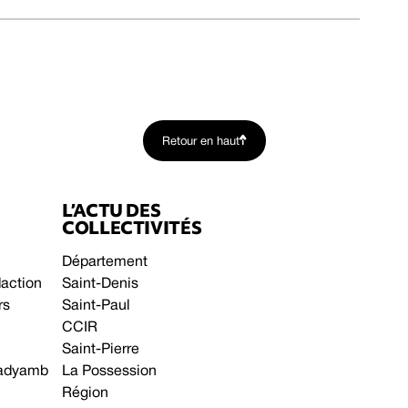
Retour en haut
L’ACTU DES
COLLECTIVITÉS
Département
daction
Saint-Denis
rs
Saint-Paul
CCIR
Saint-Pierre
 gadyamb
La Possession
Région