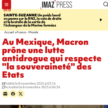
09:10
11:22
SAINTE-SUZANNE
Un poids lourd
OPÉRATIONS DE
en panne sur la RN2, la voie de droite
DÉSTABILISATION
A h
et la bretelle de la sortie de
la présidentielle, les ing
l’échangeur de la Marine fermées
russes se multiplient
Accueil
France - Monde
Au Mexique, Macron
prône une lutte
antidrogue qui respecte
"la souveraineté" des
Etats
Publié le 8 novembre 2025 à 03:16
Actualisé le 8 novembre 2025 à 06:36