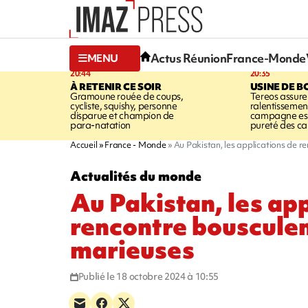
Actus Réunion
France-Monde
MENU
20:44
20:35
À RETENIR CE SOIR
USINE DE B
Gramoune rouée de coups,
Tereos assure
cycliste, squishy, personne
ralentissemen
disparue et champion de
campagne est l
para-natation
pureté des c
Accueil
France - Monde
Au Pakistan, les applications de r
Actualités du monde
Au Pakistan, les app
rencontre bousculen
marieuses
Publié le 18 octobre 2024 à 10:55