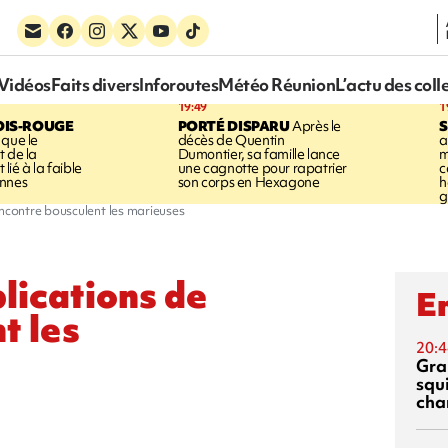
Vidéos
Faits divers
Inforoutes
Météo Réunion
L’actu des coll
19:49
1
OIS-ROUGE
PORTÉ DISPARU
Après le
S
 que le
décès de Quentin
a
t de la
Dumontier, sa famille lance
m
ié à la faible
une cagnotte pour rapatrier
c
annes
son corps en Hexagone
h
g
encontre bousculent les marieuses
lications de
En
t les
20:4
Gra
squ
cha