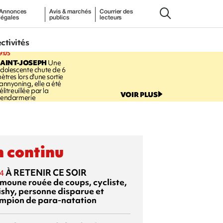
Annonces
Avis & marchés
Courrier des
légales
publics
lecteurs
ectivités
9:05
AINT-JOSEPH
Une
dolescente chute de 6
ètres lors d'une sortie
annyoning, elle a été
élitreuillée par la
VOIR PLUS
endarmerie
 continu
À RETENIR CE SOIR
4
moune rouée de coups, cycliste,
ishy, personne disparue et
mpion de para-natation