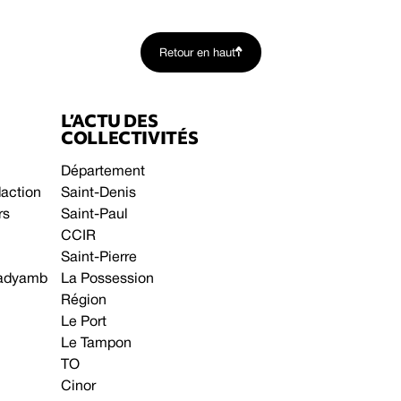
Retour en haut
L’ACTU DES
COLLECTIVITÉS
Département
daction
Saint-Denis
rs
Saint-Paul
CCIR
Saint-Pierre
 gadyamb
La Possession
Région
Le Port
Le Tampon
TO
Cinor