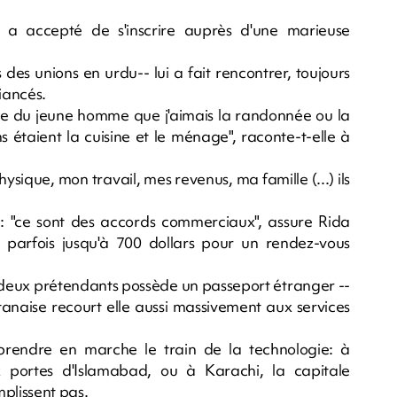
e a accepté de s'inscrire auprès d'une marieuse
s des unions en urdu-- lui a fait rencontrer, toujours
iancés.
lle du jeune homme que j'aimais la randonnée ou la
s étaient la cuisine et le ménage", raconte-t-elle à
sique, mon travail, mes revenus, ma famille (...) ils
nt: "ce sont des accords commerciaux", assure Rida
parfois jusqu'à 700 dollars pour un rendez-vous
es deux prétendants possède un passeport étranger --
stanaise recourt elle aussi massivement aux services
rendre en marche le train de la technologie: à
x portes d'Islamabad, ou à Karachi, la capitale
plissent pas.