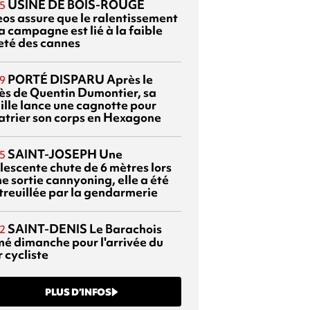
USINE DE BOIS-ROUGE
5
eos assure que le ralentissement
a campagne est lié à la faible
eté des cannes
PORTÉ DISPARU
Après le
9
ès de Quentin Dumontier, sa
ille lance une cagnotte pour
atrier son corps en Hexagone
SAINT-JOSEPH
Une
5
lescente chute de 6 mètres lors
e sortie cannyoning, elle a été
itreuillée par la gendarmerie
SAINT-DENIS
Le Barachois
2
mé dimanche pour l'arrivée du
 cycliste
PLUS D’INFOS