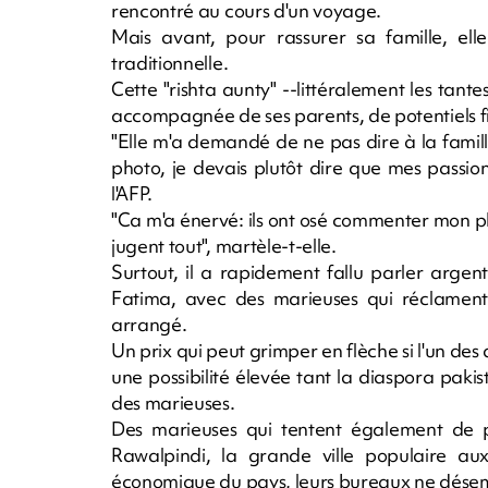
rencontré au cours d'un voyage.
Mais avant, pour rassurer sa famille, ell
traditionnelle.
Cette "rishta aunty" --littéralement les tante
accompagnée de ses parents, de potentiels f
"Elle m'a demandé de ne pas dire à la fami
photo, je devais plutôt dire que mes passion
l'AFP.
"Ca m'a énervé: ils ont osé commenter mon phy
jugent tout", martèle-t-elle.
Surtout, il a rapidement fallu parler arge
Fatima, avec des marieuses qui réclament 
arrangé.
Un prix qui peut grimper en flèche si l'un d
une possibilité élevée tant la diaspora paki
des marieuses.
Des marieuses qui tentent également de p
Rawalpindi, la grande ville populaire au
économique du pays, leurs bureaux ne désem