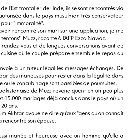
e l'Est frontalier de l'Inde, ils se sont rencontrés via
e autorisée dans le pays musulman très conservateur
 pour "immoralité".
voir rencontré son mari sur une application, je me
ns, tentons'" Muzz, raconte à l'AFP Ezza Nawaz.
 de rendez-vous et de longues conversations avant de
la cuisine où le couple prépare ensemble le repas du
nvoie à un tuteur légal les messages échangés. De
par des marieuses pour rester dans la légalité dans
ge ou le concubinage sont passibles de poursuites.
e pakistanaise de Muzz revendiquent en un peu plus
rs et 15.000 mariages déjà conclus dans le pays où un
 20 ans.
sim Akhtar avoue ne dire qu'aux "gens qu'on connaît
 a rencontré son épouse.
aussi mariée et heureuse avec un homme qu'elle a