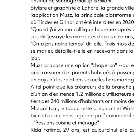
l'institut de sondage Gallup & Gilani.
Styliste et graphiste à Lahore, la grande ville d
l'application Muzz, la principale plateform
où Tinder et Grindr ont été interdites en 2020
"Quand j'ai vu ma collègue heureuse après a
suis dit 'j'essaye les marieuses depuis cinq a
"On a pris notre temps" dit-elle. Trois mois
se marier, détaille-t-elle en recevant dans 
jour.
Muzz propose une option "chaperon" --qui e
quoi rassurer des parents habitués à passer 
un pays où les relations sexuelles hors maria
A tel point que les créateurs de la branch
d'un an d'existence 1,2 millions d'utilisateu
tiers des 240 millions d'habitants ont moins de
Malgré tout, le tabou reste prégnant et Was
bien et qui ne nous jugeront pas" comment il
- "Passions cuisine et ménage" -
Rida Fatima, 29 ans, est aujourd'hui elle 