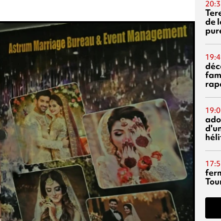
20:3
Ter
de l
pur
19:4
déc
fam
rap
19:0
ado
d'un
hél
17:5
fer
Tour