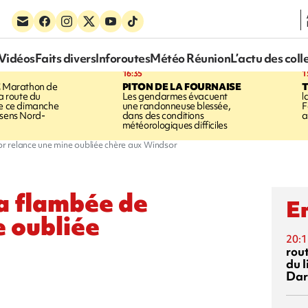
Vidéos
Faits divers
Inforoutes
Météo Réunion
L’actu des coll
16:35
1
E
Marathon de
PITON DE LA FOURNAISE
la route du
Les gendarmes évacuent
l
ée ce dimanche
une randonneuse blessée,
F
 sens Nord-
dans des conditions
a
météorologiques difficiles
'or relance une mine oubliée chère aux Windsor
la flambée de
En
e oubliée
20:1
rout
du l
Dar