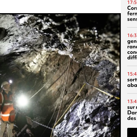
17:5
Corn
fer
sen
16:3
gen
ran
con
diff
15:4
sor
aba
13:4
sur 
Dar
des