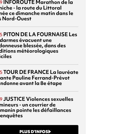
INFOROUTE
Marathon de la
9
iche - la route du Littoral
mée ce dimanche matin dans le
s Nord-Ouest
PITON DE LA FOURNAISE
Les
5
darmes évacuent une
donneuse blessée, dans des
ditions météorologiques
iciles
TOUR DE FRANCE
La lauréate
5
tante Pauline Ferrand-Prévot
ndonne avant la 8e étape
JUSTICE
Violences sexuelles
9
mineurs - un courrier de
manin pointe les défaillances
 enquêtes
PLUS D’INFOS