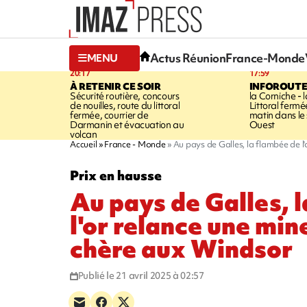
Actus Réunion
France-Monde
MENU
20:17
17:59
À RETENIR CE SOIR
INFOROUT
Sécurité routière, concours
la Corniche - 
de nouilles, route du littoral
Littoral ferm
fermée, courrier de
matin dans le
Darmanin et évacuation au
Ouest
volcan
Accueil
France - Monde
Au pays de Galles, la flambée de l
Prix en hausse
Au pays de Galles, 
l'or relance une min
chère aux Windsor
Publié le 21 avril 2025 à 02:57