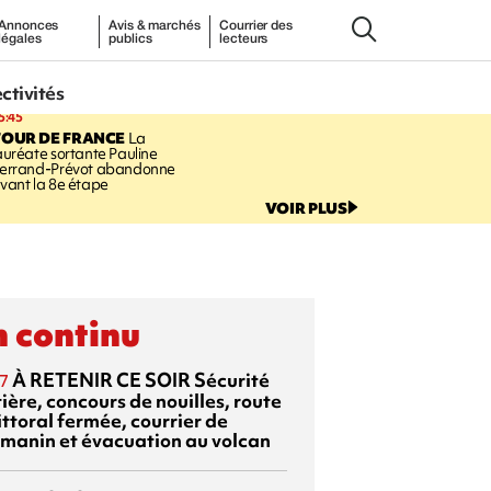
Annonces
Avis & marchés
Courrier des
légales
publics
lecteurs
ectivités
5:45
TOUR DE FRANCE
La
auréate sortante Pauline
errand-Prévot abandonne
vant la 8e étape
VOIR PLUS
 continu
À RETENIR CE SOIR
Sécurité
7
ière, concours de nouilles, route
ittoral fermée, courrier de
manin et évacuation au volcan