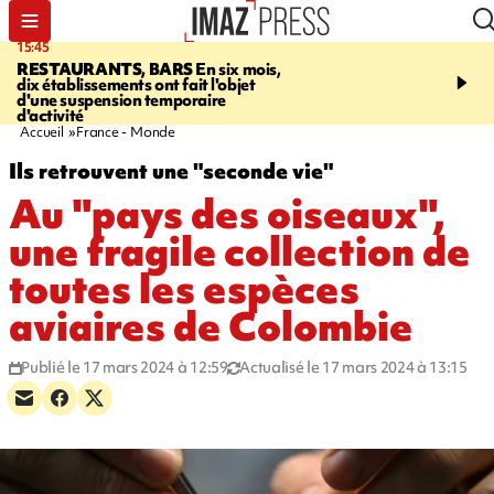
15:45
17:17
RESTAURANTS, BARS
En six mois,
"LE DERNIER REFUG
dix établissements ont fait l'objet
Angeles, un homme vit 
d'une suspension temporaire
panneau publicitaire po
d'activité
promouvoir un film Netf
Accueil
France - Monde
Ils retrouvent une "seconde vie"
Au "pays des oiseaux",
une fragile collection de
toutes les espèces
aviaires de Colombie
Publié le 17 mars 2024 à 12:59
Actualisé le 17 mars 2024 à 13:15