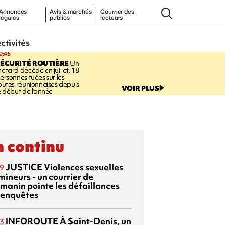
Annonces
Avis & marchés
Courrier des
légales
publics
lecteurs
ectivités
0:46
ÉCURITÉ ROUTIÈRE
Un
otard décède en juillet, 18
ersonnes tuées sur les
outes réunionnaises depuis
VOIR PLUS
e début de l'année
 continu
JUSTICE
Violences sexuelles
9
mineurs - un courrier de
manin pointe les défaillances
 enquêtes
INFOROUTE
À Saint-Denis, un
3