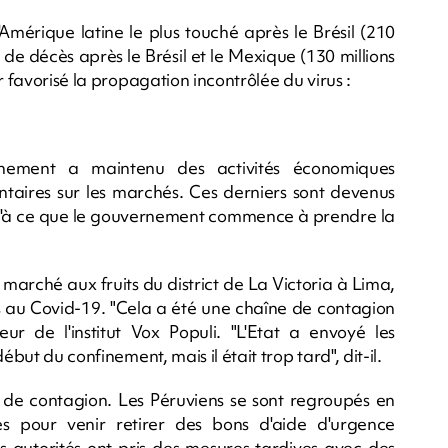
mérique latine le plus touché après le Brésil (210
s de décès après le Brésil et le Mexique (130 millions
r favorisé la propagation incontrôlée du virus :
rnement a maintenu des activités économiques
entaires sur les marchés. Ces derniers sont devenus
squ'à ce que le gouvernement commence à prendre la
 marché aux fruits du district de La Victoria à Lima,
s au Covid-19. "Cela a été une chaîne de contagion
eur de l'institut Vox Populi. "L'Etat a envoyé les
but du confinement, mais il était trop tard", dit-il.
de contagion. Les Péruviens se sont regroupés en
s pour venir retirer des bons d'aide d'urgence
es autorités ont pris des mesures tardives avec des