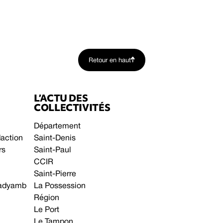
Retour en haut
L’ACTU DES
COLLECTIVITÉS
Département
daction
Saint-Denis
rs
Saint-Paul
CCIR
Saint-Pierre
 gadyamb
La Possession
Région
Le Port
Le Tampon