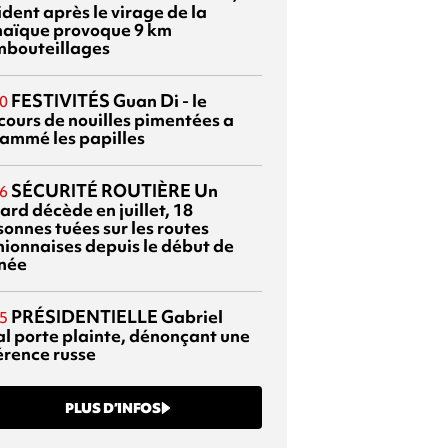
dent après le virage de la
aïque provoque 9 km
mbouteillages
FESTIVITÉS
Guan Di - le
0
cours de nouilles pimentées a
lammé les papilles
SÉCURITÉ ROUTIÈRE
Un
6
ard décède en juillet, 18
sonnes tuées sur les routes
nionnaises depuis le début de
nnée
PRÉSIDENTIELLE
Gabriel
5
al porte plainte, dénonçant une
érence russe
PLUS D’INFOS