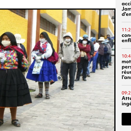
acci
Jam
d'e
11:2
con
enf
10:4
mot
per
réu
l'a
09:2
Att
ing