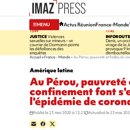
Actus Réunion
France-Monde
MENU
13:49
11:43
JUSTICE
Violences
INFOROUT
sexuelles sur mineurs - un
Denis, un acci
courrier de Darmanin pointe
virage de la 
les défaillances des
provoque 9 k
enquêtes
d'embouteilla
Accueil
France - Monde
Au Pérou, pauvreté et failles du c
Amérique latine
Au Pérou, pauvreté e
confinement font s'
l'épidémie de coron
Publié le 23 mai 2020 à 12:21
Actualisé le 23 mai 202