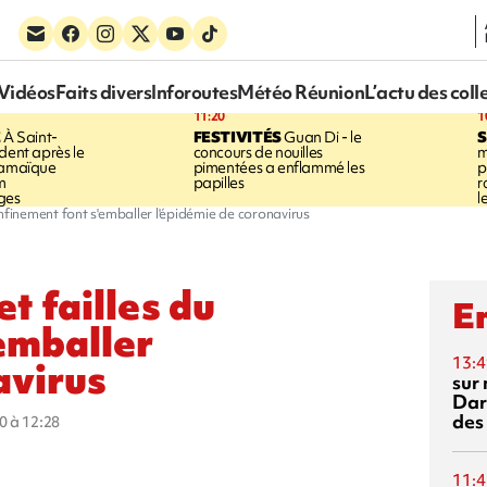
Vidéos
Faits divers
Inforoutes
Météo Réunion
L’actu des coll
11:20
1
E
À Saint-
FESTIVITÉS
Guan Di - le
S
dent après le
concours de nouilles
m
Jamaïque
pimentées a enflammé les
p
m
papilles
r
ges
l
onfinement font s'emballer l'épidémie de coronavirus
t failles du
En
emballer
13:4
avirus
sur 
Dar
des
0 à 12:28
11:4