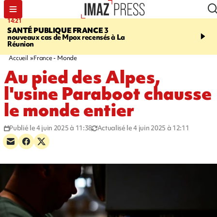
14:21
15:45
SANTÉ PUBLIQUE FRANCE
3
RESTAURANTS, BAR
nouveaux cas de Mpox recensés à La
dix établissements ont fa
Réunion
d'une suspension tempo
d'activité
Accueil
France - Monde
Au pied des Alpes,
l'usine Paraboot chausse
le monde entier
Publié le 4 juin 2025 à 11:38
Actualisé le 4 juin 2025 à 12:11