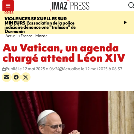
09:56
12:19
VIOLENCES SEXUELLES SUR
SAINT-DENIS
Un hom
MINEURS
L'association de la police
grièvement blessé à cou
judiciaire dénonce une "trahison" de
bouteille dans une baga
Darmanin
Accueil
France - Monde
Au Vatican, un agenda
chargé attend Léon XIV
Publié le 12 mai 2025 à 06:24
Actualisé le 12 mai 2025 à 06:37