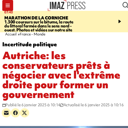
07:40
10:33
MARATHON DE LA CORNICHE
ASSOCIATIONS
Protec
1.300 coureurs sur le bitume, la route
l’enfance - une nouvelle
du littoral fermée dans le sens nord -
Stop VIF organisée à La
ouest. Photos et vidéos sur notre site
Accueil
France - Monde
Incertitude politique
Autriche: les
conservateurs prêts à
négocier avec l'extrême
droite pour former un
gouvernement
Publié le 6 janvier 2025 à 10:14
Actualisé le 6 janvier 2025 à 10:16