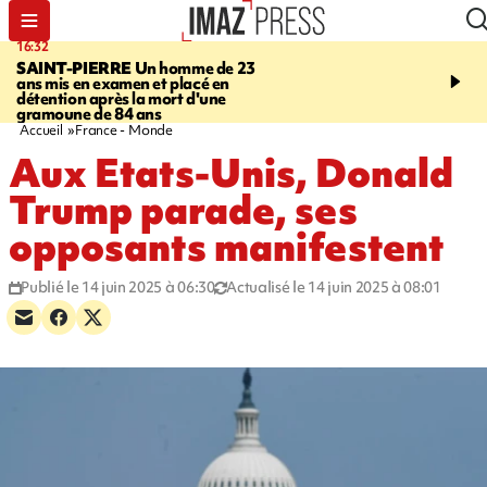
16:32
21:08
SAINT-PIERRE
Un homme de 23
MONDE
Arabie saoudit
ans mis en examen et placé en
et Turquie scellent un p
détention après la mort d'une
défense en pleine guerr
gramoune de 84 ans
Orient
Accueil
France - Monde
Aux Etats-Unis, Donald
Trump parade, ses
opposants manifestent
Publié le 14 juin 2025 à 06:30
Actualisé le 14 juin 2025 à 08:01