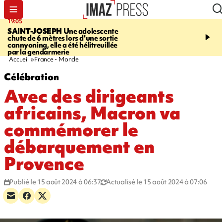
19:05
20:44
SAINT-JOSEPH
Une adolescente
À RETENIR CE SOIR
G
chute de 6 mètres lors d'une sortie
rouée de coups, cycliste,
cannyoning, elle a été hélitreuillée
personne disparue et c
par la gendarmerie
para-natation
Accueil
France - Monde
Célébration
Avec des dirigeants
africains, Macron va
commémorer le
débarquement en
Provence
Publié le 15 août 2024 à 06:37
Actualisé le 15 août 2024 à 07:06