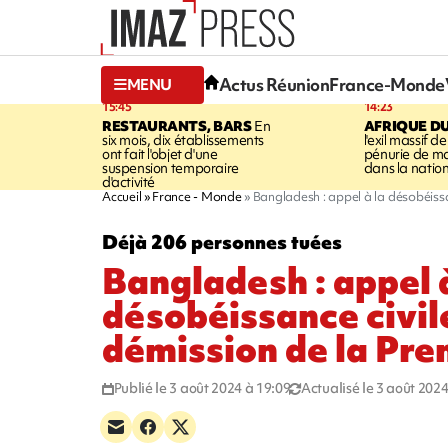
Actus Réunion
France-Monde
MENU
15:45
14:23
RESTAURANTS, BARS
En
AFRIQUE D
six mois, dix établissements
l'exil massif d
ont fait l'objet d'une
pénurie de m
suspension temporaire
dans la nation
d'activité
Accueil
France - Monde
Bangladesh : appel à la désobéissan
Déjà 206 personnes tuées
Bangladesh : appel 
désobéissance civile
démission de la Pre
Publié le 3 août 2024 à 19:09
Actualisé le 3 août 2024