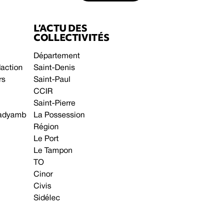
L’ACTU DES
COLLECTIVITÉS
Département
daction
Saint-Denis
rs
Saint-Paul
CCIR
Saint-Pierre
 gadyamb
La Possession
Région
Le Port
Le Tampon
TO
Cinor
Civis
Sidélec