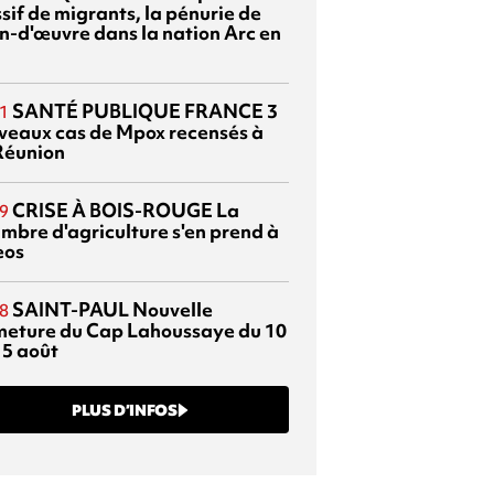
sif de migrants, la pénurie de
n-d'œuvre dans la nation Arc en
SANTÉ PUBLIQUE FRANCE
3
1
veaux cas de Mpox recensés à
Réunion
CRISE À BOIS-ROUGE
La
9
mbre d'agriculture s'en prend à
eos
SAINT-PAUL
Nouvelle
8
meture du Cap Lahoussaye du 10
15 août
PLUS D’INFOS