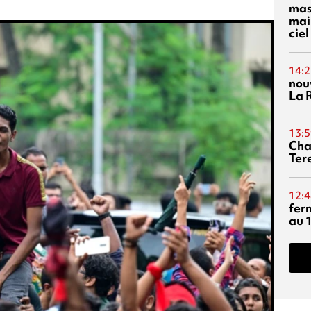
mas
mai
ciel
14:2
nou
La 
13:5
Cha
Ter
12:4
fer
au 