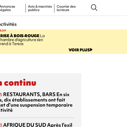
Annonces
Avis & marchés
Courrier des
légales
publics
lecteurs
ectivités
3:59
RISE À BOIS-ROUGE
La
hambre d'agriculture s'en
rend à Tereos
VOIR PLUS
 continu
RESTAURANTS, BARS
En six
5
, dix établissements ont fait
bjet d'une suspension temporaire
tivité
AFRIQUE DU SUD
Après l'exil
3