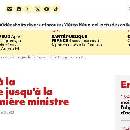
Vidéos
Faits divers
Inforoutes
Météo Réunion
L’actu des coll
14:21
1
U SUD
Après
SANTÉ PUBLIQUE
C
e migrants, la
FRANCE
3 nouveaux cas de
C
ain-d'œuvre
Mpox recensés à La Réunion
p
 Arc en ciel
ce civile jusqu'à la démission de la Première ministre
à la
En
 jusqu'à la
15:4
mière ministre
mois
l'o
d'ac
 à 22:32
14:2