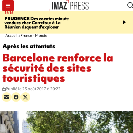
16:16
20:06
PRUDENCE
Des cocotes minute
À RETENIR CE SOIR
Vo
vendues chez Carrefour à La
l'Asie, mort d'une gram
Réunion risquent d'exploser
cocottes minute, Guan D
footballeurs
Accueil
France - Monde
Après les attentats
Barcelone renforce la
sécurité des sites
touristiques
Publié le 23 août 2017 à 20:22