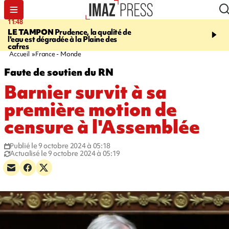
11:48
12:48
LE TAMPON
Prudence, la qualité de
SAINT-PAUL
Nouvelle 
l'eau est dégradée à la Plaine des
Cap Lahoussaye du 10 a
cafres
Accueil
France - Monde
Faute de soutien du RN
Barnier survit à sa
première motion de
censure à l'Assemblée
Publié le 9 octobre 2024 à 05:18
Actualisé le 9 octobre 2024 à 05:19