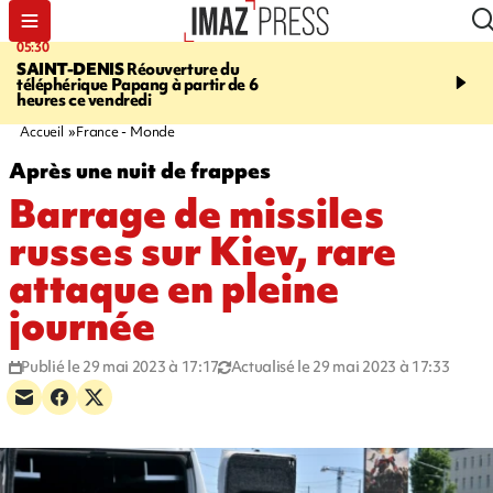
05:30
07:00
SAINT-DENIS
Réouverture du
LA MÉTÉO DAPRÉ M
téléphérique Papang à partir de 6
ROSINA
Un vendredi so
heures ce vendredi
Accueil
France - Monde
Après une nuit de frappes
Barrage de missiles
russes sur Kiev, rare
attaque en pleine
journée
Publié le 29 mai 2023 à 17:17
Actualisé le 29 mai 2023 à 17:33