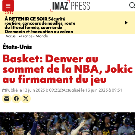
20:17
08:26
À RETENIR CE SOIR
Sécurité
SALAZIE
Cascade blanc
routière, concours de nouilles, route
rencontre d'un géant d
du littoral fermée, courrier de
Photos et vidéos sur notr
Darmanin et évacuation au volcan
Accueil
France - Monde
États-Unis
Basket: Denver au
sommet de la NBA, Jokic
au firmament du jeu
Publié le 13 juin 2023 à 09:25
Actualisé le 13 juin 2023 à 09:31