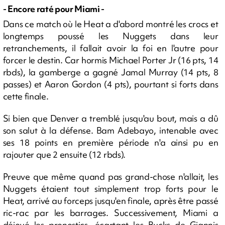
- Encore raté pour Miami -
Dans ce match où le Heat a d'abord montré les crocs et
longtemps poussé les Nuggets dans leur
retranchements, il fallait avoir la foi en l'autre pour
forcer le destin. Car hormis Michael Porter Jr (16 pts, 14
rbds), la gamberge a gagné Jamal Murray (14 pts, 8
passes) et Aaron Gordon (4 pts), pourtant si forts dans
cette finale.
Si bien que Denver a tremblé jusqu'au bout, mais a dû
son salut à la défense. Bam Adebayo, intenable avec
ses 18 points en première période n'a ainsi pu en
rajouter que 2 ensuite (12 rbds).
Preuve que même quand pas grand-chose n'allait, les
Nuggets étaient tout simplement trop forts pour le
Heat, arrivé au forceps jusqu'en finale, après être passé
ric-rac par les barrages. Successivement, Miami a
déjoué les pronostics, écartant les Bucks de Giannis