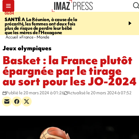
06:04
07:23
SANTÉ
A La Réunion, à cause de la
MARATHON DE LA C
précarité, les femmes ont deux fois
route du Littoral transf
plus de risque de perdre leur bébé
piste de course pour plu
que les mères de l'Hexagone
participants
Accueil
France - Monde
Jeux olympiques
Basket : la France plutôt
épargnée par le tirage
au sort pour les JO-2024
Publié le 20 mars 2024 à 01:26
Actualisé le 20 mars 2024 à 07:52