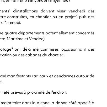
-on, en tant que citoyens et citoyennes ?"
ts" d'installations doivent viser vendredi des
tre construites, en chantier ou en projet", puis des
iel" samedi.
cerne quatre départements potentiellement concernés
nte-Maritime et Vendée).
botage" ont déjà été commises, occasionnant des
igation ou des cabanes de chantier.
pposé manifestants radicaux et gendarmes autour de
e.
t été prévus à proximité de l'endroit.
, majoritaire dans la Vienne, a de son côté appelé à