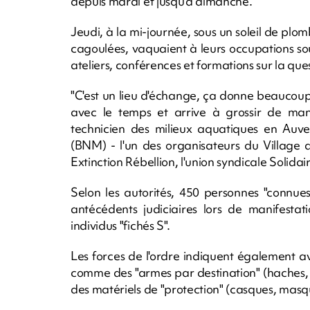
depuis mardi et jusqu'à dimanche.
Jeudi, à la mi-journée, sous un soleil de plo
cagoulées, vaquaient à leurs occupations s
ateliers, conférences et formations sur la ques
"C'est un lieu d'échange, ça donne beaucoup d
avec le temps et arrive à grossir de maniè
technicien des milieux aquatiques en Auv
(BNM) - l'un des organisateurs du Village
Extinction Rébellion, l'union syndicale Solidair
Selon les autorités, 450 personnes "connue
antécédents judiciaires lors de manifestat
individus "fichés S".
Les forces de l'ordre indiquent également avo
comme des "armes par destination" (haches, c
des matériels de "protection" (casques, masqu