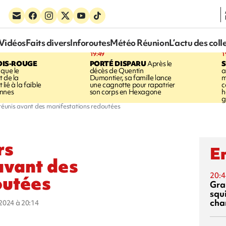
Vidéos
Faits divers
Inforoutes
Météo Réunion
L’actu des coll
19:49
1
OIS-ROUGE
PORTÉ DISPARU
Après le
S
 que le
décès de Quentin
a
t de la
Dumontier, sa famille lance
m
ié à la faible
une cagnotte pour rapatrier
c
annes
son corps en Hexagone
h
g
 réunis avant des manifestations redoutées
rs
En
avant des
20:4
outées
Gra
squ
cha
t 2024 à 20:14