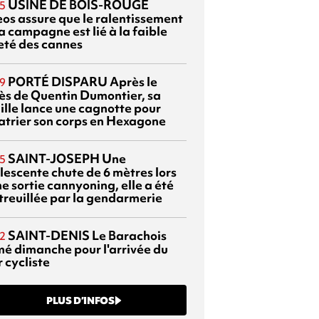
USINE DE BOIS-ROUGE
5
eos assure que le ralentissement
a campagne est lié à la faible
eté des cannes
PORTÉ DISPARU
Après le
9
ès de Quentin Dumontier, sa
ille lance une cagnotte pour
atrier son corps en Hexagone
SAINT-JOSEPH
Une
5
lescente chute de 6 mètres lors
e sortie cannyoning, elle a été
itreuillée par la gendarmerie
SAINT-DENIS
Le Barachois
2
mé dimanche pour l'arrivée du
 cycliste
PLUS D’INFOS