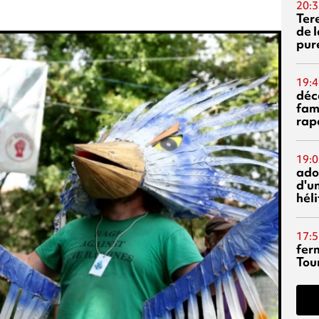
20:3
Ter
de l
pur
19:4
déc
fam
rap
19:0
ado
d'un
hél
17:5
fer
Tour