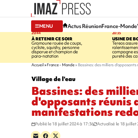
Actus Réunion
France-Monde
MENU
20:44
20:35
À RETENIR CE SOIR
USINE DE B
Gramoune rouée de coups,
Tereos assure
cycliste, squishy, personne
ralentissemen
disparue et champion de
campagne est l
para-natation
pureté des c
Accueil
France - Monde
Bassines: des milliers d'opposants
Village de l'eau
Bassines: des millie
d'opposants réunis 
manifestations red
Publié le 18 juillet 2024 à 17:36
Actualisé le 18 juille