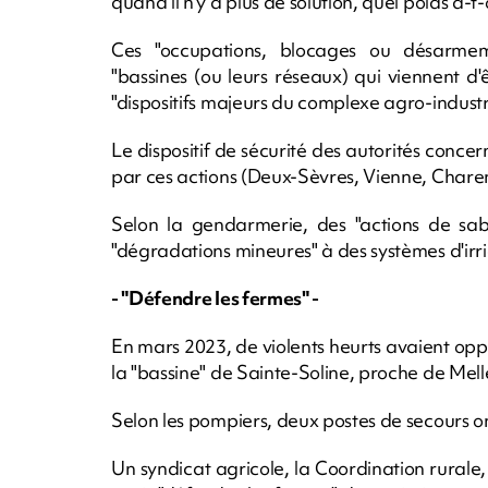
quand il n'y a plus de solution, quel poids a-t
Ces "occupations, blocages ou désarmemen
"bassines (ou leurs réseaux) qui viennent d'ê
"dispositifs majeurs du complexe agro-industr
Le dispositif de sécurité des autorités con
par ces actions (Deux-Sèvres, Vienne, Chare
Selon la gendarmerie, des "actions de sa
"dégradations mineures" à des systèmes d'irr
- "Défendre les fermes" -
En mars 2023, de violents heurts avaient o
la "bassine" de Sainte-Soline, proche de Mell
Selon les pompiers, deux postes de secours on
Un syndicat agricole, la Coordination rurale