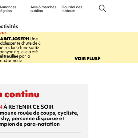
Annonces
Avis & marchés
Courrier des
légales
publics
lecteurs
ectivités
9:05
AINT-JOSEPH
Une
dolescente chute de 6
ètres lors d'une sortie
annyoning, elle a été
élitreuillée par la
VOIR PLUS
endarmerie
 continu
À RETENIR CE SOIR
4
moune rouée de coups, cycliste,
ishy, personne disparue et
mpion de para-natation