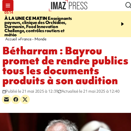
05:14
07:08
À LA UNE CE MATIN
Enseignants
LE PORT
L'incendie à la
payeurs, clinique des Orchidées,
Orchidées pourrait avoi
Darmanin, Food Innovation
conséquences pour les p
Challenge, contrôles routiers et
Réunion
météo
Accueil
France - Monde
Bétharram : Bayrou
promet de rendre publics
tous les documents
produits à son audition
Publié le 21 mai 2025 à 12:39
Actualisé le 21 mai 2025 à 12:40