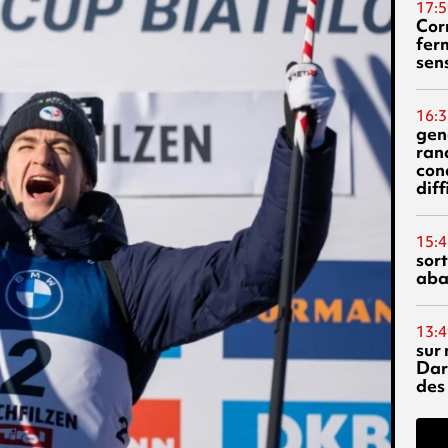
17:5
Corn
fer
sen
16:3
gen
ran
con
diff
15:4
sor
aba
13:4
sur 
Dar
des