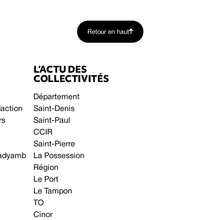
Retour en haut
L’ACTU DES
COLLECTIVITÉS
Département
daction
Saint-Denis
rs
Saint-Paul
CCIR
Saint-Pierre
 gadyamb
La Possession
Région
Le Port
Le Tampon
TO
Cinor