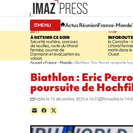
Actus Réunion
France-Monde
MENU
20:17
17:59
À RETENIR CE SOIR
INFOROUT
Sécurité routière, concours
la Corniche - 
de nouilles, route du littoral
Littoral ferm
fermée, courrier de
matin dans le
Darmanin et évacuation au
Ouest
volcan
Accueil
France - Monde
Biathlon : Eric Perrot remporte la 
Biathlon : Eric Perr
poursuite de Hochfi
Publié le 13 décembre 2025 à 16:31
Actualisé le 14 