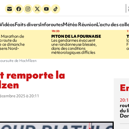
Vidéos
Faits divers
Inforoutes
Météo Réunion
L’actu des coll
16:35
1
E
Marathon de
PITON DE LA FOURNAISE
la route du
Les gendarmes évacuent
l
ée ce dimanche
une randonneuse blessée,
F
 sens Nord-
dans des conditions
a
météorologiques difficiles
poursuite de Hochfilzen
ot remporte la
lzen
En
décembre 2025 à 20:11
20:1
rout
du l
Dar