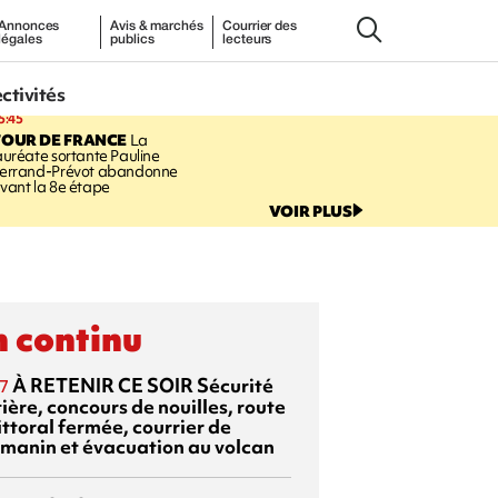
Annonces
Avis & marchés
Courrier des
légales
publics
lecteurs
ectivités
5:45
TOUR DE FRANCE
La
auréate sortante Pauline
errand-Prévot abandonne
vant la 8e étape
VOIR PLUS
 continu
À RETENIR CE SOIR
Sécurité
7
ière, concours de nouilles, route
ittoral fermée, courrier de
manin et évacuation au volcan