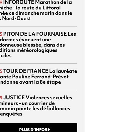
INFOROUTE
Marathon de la
9
iche - la route du Littoral
mée ce dimanche matin dans le
s Nord-Ouest
PITON DE LA FOURNAISE
Les
5
darmes évacuent une
donneuse blessée, dans des
ditions météorologiques
iciles
TOUR DE FRANCE
La lauréate
5
tante Pauline Ferrand-Prévot
ndonne avant la 8e étape
JUSTICE
Violences sexuelles
9
mineurs - un courrier de
manin pointe les défaillances
 enquêtes
PLUS D’INFOS