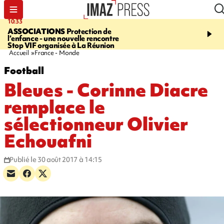
10:33
15:03
ASSOCIATIONS
Protection de
CANADA
Vaste feu de 
l’enfance - une nouvelle rencontre
l'ouest du pays, 20.000 
Stop VIF organisée à La Réunion
l'état d'urgence déclaré
Accueil
France - Monde
Football
Bleues - Corinne Diacre
remplace le
sélectionneur Olivier
Echouafni
Publié le 30 août 2017 à 14:15