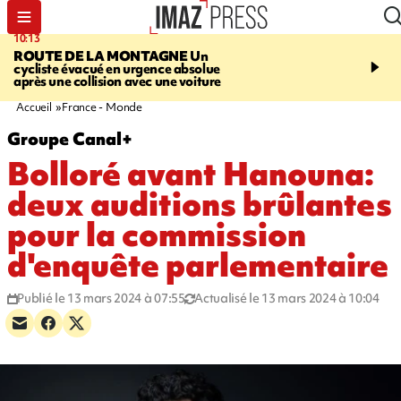
10:13
12:23
ROUTE DE LA MONTAGNE
Un
PRUDENCE
Les jouets
cycliste évacué en urgence absolue
peuvent éclater et brûler
après une collision avec une voiture
Accueil
France - Monde
Groupe Canal+
Bolloré avant Hanouna:
deux auditions brûlantes
pour la commission
d'enquête parlementaire
Publié le 13 mars 2024 à 07:55
Actualisé le 13 mars 2024 à 10:04