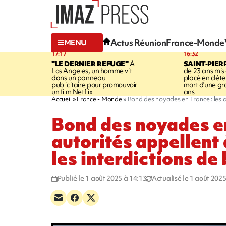
Actus Réunion
France-Monde
MENU
17:17
16:32
"LE DERNIER REFUGE"
À
SAINT-PIER
Los Angeles, un homme vit
de 23 ans mis
dans un panneau
placé en déte
publicitaire pour promouvoir
mort d'une g
un film Netflix
ans
Accueil
France - Monde
Bond des noyades en France : les a
Bond des noyades en
autorités appellent
les interdictions de
Publié le 1 août 2025 à 14:13
Actualisé le 1 août 2025