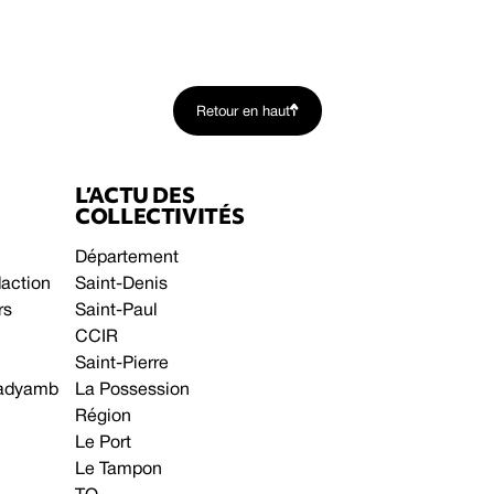
Retour en haut
L’ACTU DES
COLLECTIVITÉS
Département
daction
Saint-Denis
rs
Saint-Paul
CCIR
Saint-Pierre
 gadyamb
La Possession
Région
Le Port
Le Tampon