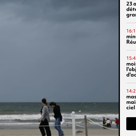
23 
dét
gra
16:1
min
Réu
15:4
mois
l'o
d'ac
14:2
mas
mai
ciel