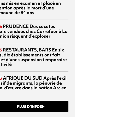
ans mis en examen et placé en
ention après la mort d'une
moune de 84 ans
PRUDENCE
Des cocotes
6
ute vendues chez Carrefour à La
nion risquent d'exploser
RESTAURANTS, BARS
En six
5
, dix établissements ont fait
bjet d'une suspension temporaire
tivité
AFRIQUE DU SUD
Après l'exil
3
sif de migrants, la pénurie de
n-d'œuvre dans la nation Arc en
PLUS D’INFOS