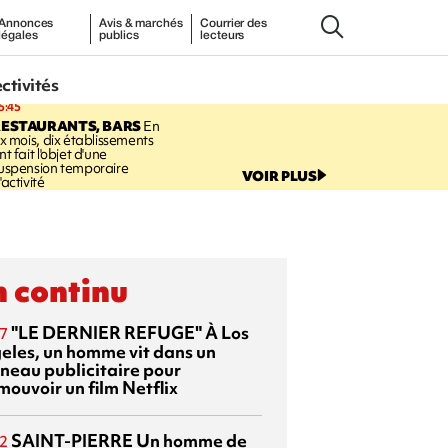
Annonces
Avis & marchés
Courrier des
légales
publics
lecteurs
ectivités
5:45
RESTAURANTS, BARS
En
ix mois, dix établissements
nt fait l'objet d'une
uspension temporaire
VOIR PLUS
'activité
 continu
"LE DERNIER REFUGE"
À Los
7
eles, un homme vit dans un
neau publicitaire pour
mouvoir un film Netflix
SAINT-PIERRE
Un homme de
2