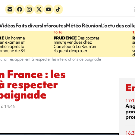
Vidéos
Faits divers
Inforoutes
Météo Réunion
L’actu des coll
16:16
1
RE
Un homme
PRUDENCE
Des cocotes
 en examen et
minute vendues chez
s
ntion après la
Carrefour à La Réunion
o
ramoune de 84
risquent d'exploser
s
d
utorités appellent à respecter les interdictions de baignade
 France : les
 à respecter
En
 baignade
17:1
Ang
 à 14:46
pan
pro
16:3