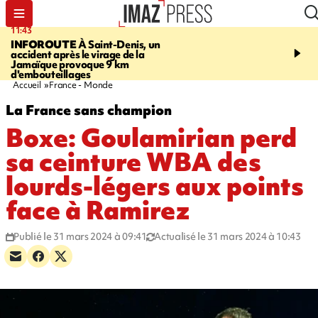
11:43
16:35
INFOROUTE
À Saint-Denis, un
PITON DE LA FOURN
accident après le virage de la
gendarmes évacuent un
Jamaïque provoque 9 km
randonneuse blessée, d
d'embouteillages
conditions météorologiqu
Accueil
France - Monde
La France sans champion
Boxe: Goulamirian perd
sa ceinture WBA des
lourds-légers aux points
face à Ramirez
Publié le 31 mars 2024 à 09:41
Actualisé le 31 mars 2024 à 10:43