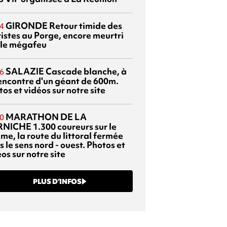
GIRONDE
Retour timide des
4
ristes au Porge, encore meurtri
 le mégafeu
SALAZIE
Cascade blanche, à
6
rencontre d'un géant de 600m.
os et vidéos sur notre site
MARATHON DE LA
0
RNICHE
1.300 coureurs sur le
me, la route du littoral fermée
 le sens nord - ouest. Photos et
os sur notre site
PLUS D’INFOS