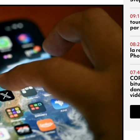
09:1
tou
par
08:2
la 
Phot
07:4
CO
bitu
dans
vidé