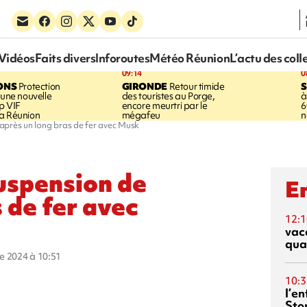
Vidéos
Faits divers
Inforoutes
Météo Réunion
L’actu des coll
09:14
0
ONS
Protection
GIRONDE
Retour timide
 une nouvelle
des touristes au Porge,
à
p VIF
encore meurtri par le
6
a Réunion
mégafeu
n
X après un long bras de fer avec Musk
suspension de
En
 de fer avec
12:1
vac
qua
re 2024 à 10:51
10:3
l’e
Sto