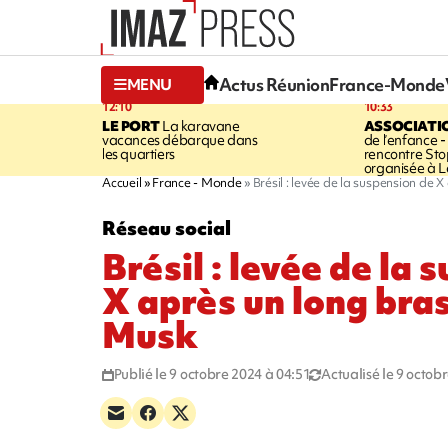
Actus Réunion
France-Monde
MENU
12:10
10:33
LE PORT
La karavane
ASSOCIATI
vacances débarque dans
de l’enfance -
les quartiers
rencontre Sto
organisée à L
Accueil
France - Monde
Brésil : levée de la suspension de 
Réseau social
Brésil : levée de la 
X après un long bras
Musk
Publié le 9 octobre 2024 à 04:51
Actualisé le 9 octob