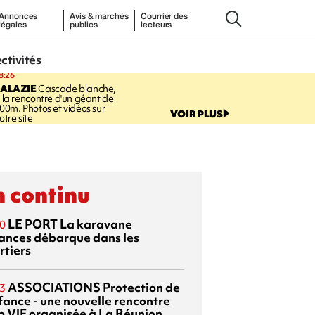
Annonces
Avis & marchés
Courrier des
légales
publics
lecteurs
ectivités
8:26
SALAZIE
Cascade blanche,
 la rencontre d'un géant de
00m. Photos et vidéos sur
VOIR PLUS
otre site
 continu
LE PORT
La karavane
0
ances débarque dans les
rtiers
ASSOCIATIONS
Protection de
3
nfance - une nouvelle rencontre
p VIF organisée à La Réunion