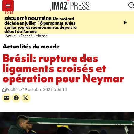
10:46
13:49
SÉCURITÉ ROUTIÈRE
Un motard
JUSTICE
Violences sexu
décède en juillet, 18 personnes tuées
mineurs - un courrier d
sur les routes réunionnaises depuis le
pointe les défaillances 
début de l'année
Accueil
France - Monde
Actualités du monde
Brésil: rupture des
ligaments croisés et
opération pour Neymar
Publié le 19 octobre 2023 à 06:13