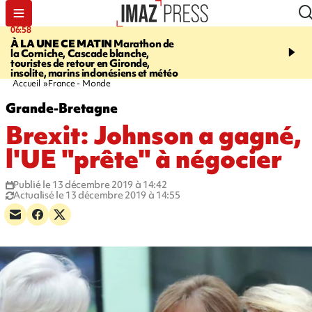
06:58
09:14
À LA UNE CE MATIN
Marathon de
GIRONDE
Retour timid
la Corniche, Cascade blanche,
touristes au Porge, enco
touristes de retour en Gironde,
par le mégafeu
insolite, marins indonésiens et météo
Accueil
France - Monde
Grande-Bretagne
Brexit: Johnson a gagné,
l'UE "prête" à négocier
Publié le 13 décembre 2019 à 14:42
Actualisé le 13 décembre 2019 à 14:55