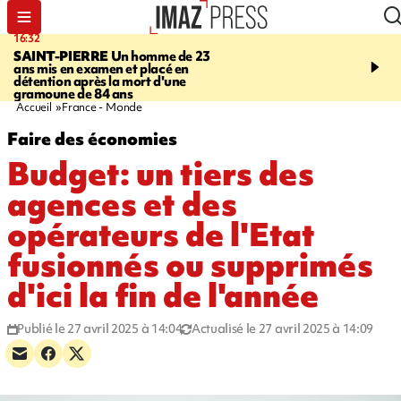
16:32
21:08
SAINT-PIERRE
Un homme de 23
MONDE
Arabie saoudit
ans mis en examen et placé en
et Turquie scellent un p
détention après la mort d'une
défense en pleine guerr
gramoune de 84 ans
Orient
Accueil
France - Monde
Faire des économies
Budget: un tiers des
agences et des
opérateurs de l'Etat
fusionnés ou supprimés
d'ici la fin de l'année
Publié le 27 avril 2025 à 14:04
Actualisé le 27 avril 2025 à 14:09