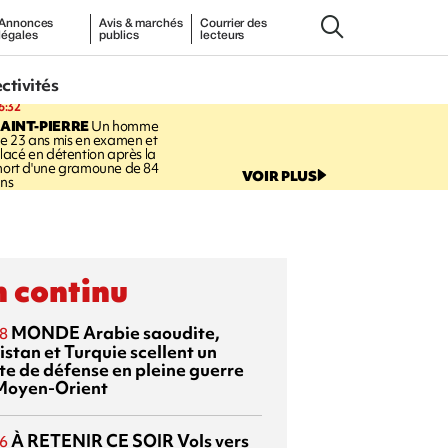
Annonces
Avis & marchés
Courrier des
légales
publics
lecteurs
ectivités
6:32
AINT-PIERRE
Un homme
e 23 ans mis en examen et
lacé en détention après la
ort d'une gramoune de 84
VOIR PLUS
ns
 continu
MONDE
Arabie saoudite,
8
istan et Turquie scellent un
te de défense en pleine guerre
Moyen-Orient
À RETENIR CE SOIR
Vols vers
6