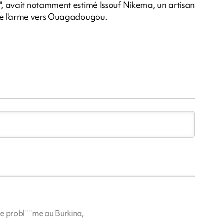
e", avait notamment estimé Issouf Nikema, un artisan
de l'arme vers Ouagadougou.
le probl¨¨me au Burkina,