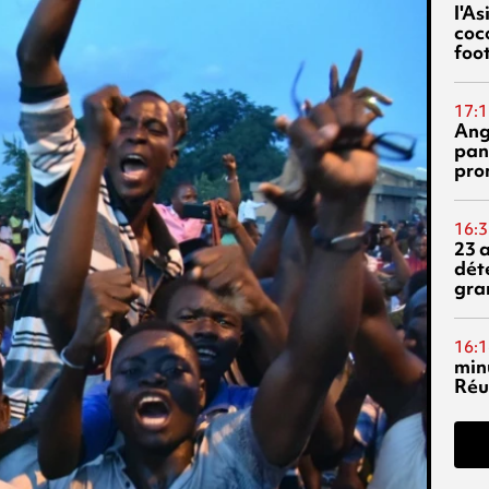
l'A
coc
foo
17:1
Ang
pan
pro
16:3
23 
dét
gra
16:1
min
Réu