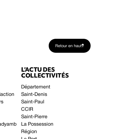
Retour en haut
L’ACTU DES
COLLECTIVITÉS
Département
daction
Saint-Denis
rs
Saint-Paul
CCIR
Saint-Pierre
 gadyamb
La Possession
Région