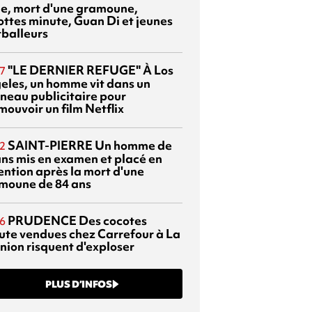
sie, mort d'une gramoune,
ottes minute, Guan Di et jeunes
tballeurs
"LE DERNIER REFUGE"
À Los
7
eles, un homme vit dans un
neau publicitaire pour
mouvoir un film Netflix
SAINT-PIERRE
Un homme de
2
ans mis en examen et placé en
ention après la mort d'une
moune de 84 ans
PRUDENCE
Des cocotes
6
ute vendues chez Carrefour à La
nion risquent d'exploser
PLUS D’INFOS