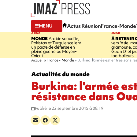
Actus Réunion
France-Monde
MENU
21:08
20:06
MONDE
Arabie saoudite,
À RETENIR 
Pakistan et Turquie scellent
vers l'Asie, mo
un pacte de défense en
gramoune, co
pleine guerre au Moyen-
Guan Di et je
Orient
footballeurs
Accueil
France - Monde
Burkina: l'armée est entrée sans
Actualités du monde
Burkina: l'armée es
résistance dans O
Publié le 22 septembre 2015 à 08:19