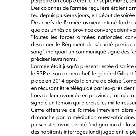
perpétré un coup d'état le 17 septembre), sans
Des colonnes de l'armée régulière étaient arr
feu depuis plusieurs jours, en début de soirée
Des chefs de l'armée avaient intimé l'ordre
que des unités de province convergeaient ver
"Toutes les forces armées nationales co
désarmer le Régiment de sécurité présidenti
sang", indiquait un communiqué signé des "c
préciser leurs noms.
L'armée était jusqu'à présent restée discrèt
le RSP et son ancien chef, le général Gilbert
place en 2014 après la chute de Blaise Compa
en récusant être téléguidé par l'ex-président do
Lors de leur avancée en province, l'armée a
signalé un témoin qui a croisé les militaires s
Cette offensive de l'armée intervient alors
dimanche par la médiation ouest-africaine
putschistes avait suscité l'indignation de la s
des habitants interrogés lundi jugeaient le pl