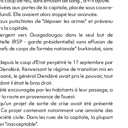
 coup de feu, sans effusion de sang", a-t-il ajouté.
ivées aux portes de la capitale, placée sous couvre-
 lundi. Elle avaient alors stoppé leur avancée.
 aux putschistes de "déposer les armes" et prévenu
s la capitale.
nvergent vers Ouagadougou dans le seul but de
elle (RSP - garde présidentielle) sans effusion de
hefs de corps de l'armée nationale" burkinabè, sans
e depuis le coup d'Etat perpétré le 17 septembre par
 Diendéré. Renversant le régime de transition mis en
oré, le général Diendéré avait pris le pouvoir, tout
nt il était le bras droit.
 été encouragée par les habitants à leur passage, a
ur la route en provenance de l'ouest.
 qu'un projet de sortie de crise avait été présenté
. Ce projet contenant notamment une amnistie des
ociété civile. Dans les rues de la capitale, la plupart
an "inacceptable".