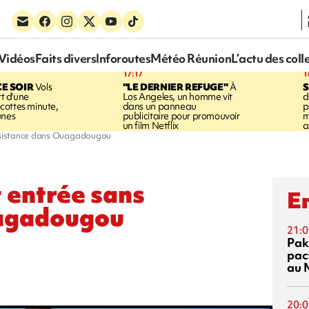
Vidéos
Faits divers
Inforoutes
Météo Réunion
L’actu des coll
17:17
1
CE SOIR
Vols
"LE DERNIER REFUGE"
À
S
rt d'une
Los Angeles, un homme vit
d
cottes minute,
dans un panneau
p
unes
publicitaire pour promouvoir
m
un film Netflix
a
 résistance dans Ouagadougou
t entrée sans
En
uagadougou
21:0
Pak
pac
au 
20:0