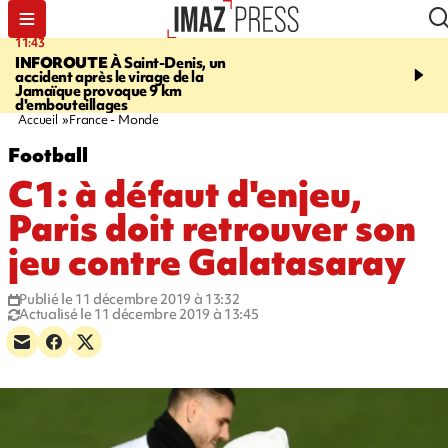
11:43
16:35
INFOROUTE
À Saint-Denis, un
PITON DE LA FOURN
accident après le virage de la
gendarmes évacuent un
Jamaïque provoque 9 km
randonneuse blessée, d
d'embouteillages
conditions météorologiqu
Accueil
France - Monde
Football
C1: à défaut d'enjeu,
Paris doit retrouver son
jeu contre Galatasaray
Publié le 11 décembre 2019 à 13:32
Actualisé le 11 décembre 2019 à 13:45