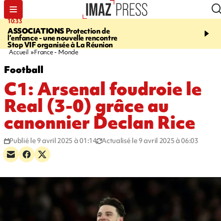
10:33
15:03
ASSOCIATIONS
Protection de
CANADA
Vaste feu de 
l’enfance - une nouvelle rencontre
l'ouest du pays, 20.000 
Stop VIF organisée à La Réunion
l'état d'urgence déclaré
Accueil
France - Monde
Football
C1: Arsenal foudroie le
Real (3-0) grâce au
canonnier Declan Rice
Publié le 9 avril 2025 à 01:14
Actualisé le 9 avril 2025 à 06:03