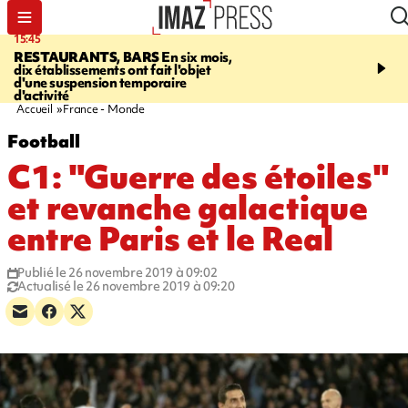
15:45
17:17
RESTAURANTS, BARS
En six mois,
"LE DERNIER REFUG
dix établissements ont fait l'objet
Angeles, un homme vit 
d'une suspension temporaire
panneau publicitaire po
d'activité
promouvoir un film Netf
Accueil
France - Monde
Football
C1: "Guerre des étoiles"
et revanche galactique
entre Paris et le Real
Publié le 26 novembre 2019 à 09:02
Actualisé le 26 novembre 2019 à 09:20