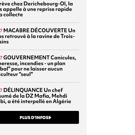
grève chez Derichebourg-OI, la
s appelle à une reprise rapide
a collecte
MACABRE DÉCOUVERTE
Un
7
s retrouvé à la ravine de Trois-
sins
GOUVERNEMENT
Canicules,
7
heresse, incendies - un plan
bal" pour ne laisser aucun
culteur "seul"
DÉLINQUANCE
Un chef
7
sumé de la DZ Mafia, Mehdi
bi, a été interpellé en Algérie
PLUS D’INFOS