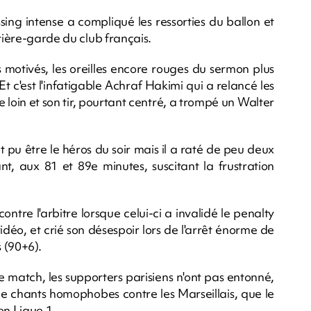
sing intense a compliqué les ressorties du ballon et
rière-garde du club français.
s motivés, les oreilles encore rouges du sermon plus
t c'est l'infatigable Achraf Hakimi qui a relancé les
de loin et son tir, pourtant centré, a trompé un Walter
 pu être le héros du soir mais il a raté de peu deux
t, aux 81 et 89e minutes, suscitant la frustration
ntre l'arbitre lorsque celui-ci a invalidé le penalty
vidéo, et crié son désespoir lors de l'arrêt énorme de
 (90+6).
 match, les supporters parisiens n'ont pas entonné,
 chants homophobes contre les Marseillais, que le
n Ligue 1.