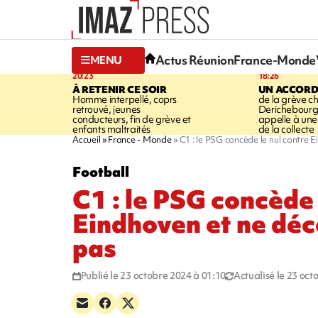
Actus Réunion
France-Monde
MENU
20:23
18:26
À RETENIR CE SOIR
UN ACCORD
Homme interpellé, coprs
de la grève c
retrouvé, jeunes
Derichebourg-
conducteurs, fin de grève et
appelle à une
enfants maltraités
de la collecte
Accueil
France - Monde
C1 : le PSG concède le nul contre 
Football
C1 : le PSG concède 
Eindhoven et ne déc
pas
Publié le 23 octobre 2024 à 01:10
Actualisé le 23 oct