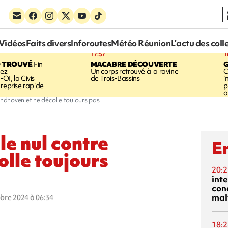
Vidéos
Faits divers
Inforoutes
Météo Réunion
L’actu des coll
17:57
1
 TROUVÉ
Fin
MACABRE DÉCOUVERTE
hez
Un corps retrouvé à la ravine
C
OI, la Civis
de Trois-Bassins
i
 reprise rapide
p
a
Eindhoven et ne décolle toujours pas
le nul contre
En
olle toujours
20:2
inte
con
mal
obre 2024 à 06:34
18:2