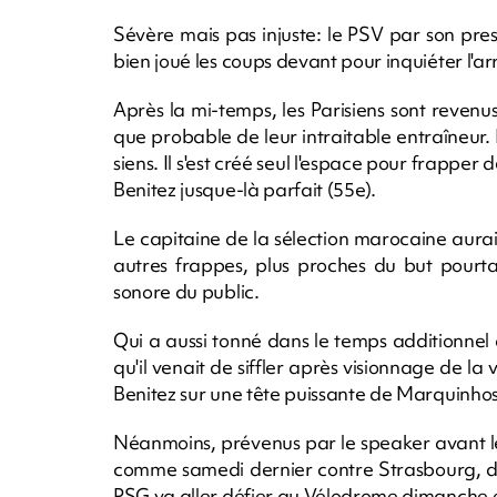
Sévère mais pas injuste: le PSV par son pres
bien joué les coups devant pour inquiéter l'ar
Après la mi-temps, les Parisiens sont revenu
que probable de leur intraitable entraîneur. E
siens. Il s'est créé seul l'espace pour frapper 
Benitez jusque-là parfait (55e).
Le capitaine de la sélection marocaine aurait
autres frappes, plus proches du but pourtan
sonore du public.
Qui a aussi tonné dans le temps additionnel co
qu'il venait de siffler après visionnage de la 
Benitez sur une tête puissante de Marquinhos
Néanmoins, prévenus par le speaker avant le
comme samedi dernier contre Strasbourg, de
PSG va aller défier au Vélodrome dimanche e