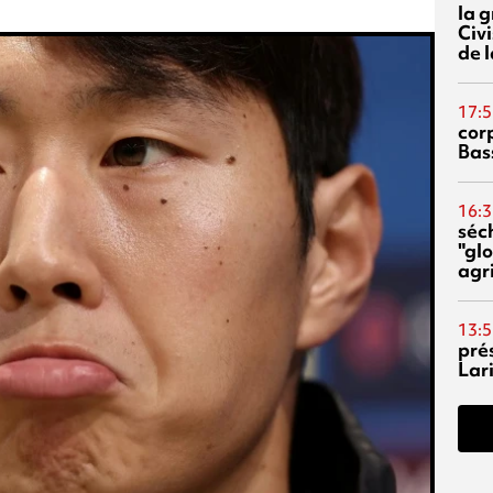
la 
Civi
de l
17:5
corp
Bas
16:3
séc
"glo
agri
13:5
pré
Lari