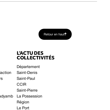
Retour en haut
L’ACTU DES
COLLECTIVITÉS
Département
daction
Saint-Denis
rs
Saint-Paul
CCIR
Saint-Pierre
 gadyamb
La Possession
Région
Le Port