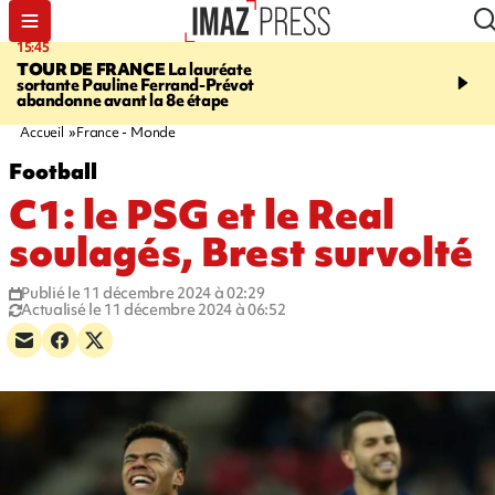
15:45
20:17
TOUR DE FRANCE
La lauréate
À RETENIR CE SOIR
Sé
sortante Pauline Ferrand-Prévot
routière, concours de nou
abandonne avant la 8e étape
du littoral fermée, courr
Darmanin et évacuation
Accueil
France - Monde
Football
C1: le PSG et le Real
soulagés, Brest survolté
Publié le 11 décembre 2024 à 02:29
Actualisé le 11 décembre 2024 à 06:52